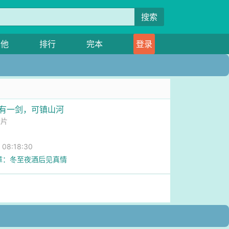
搜索
其他
排行
完本
登录
我有一剑，可镇山河
楂片
8:18:30
章：冬至夜酒后见真情