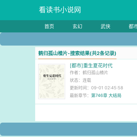
看读书小说网
首页
玄幻
武侠
都
鹤归孤山楂片-搜索结果(共2条记录)
[都市]重生夏花时代
作者：
鹤归孤山楂片
状态：连载
更新时间：09-01 02:45:58
最新章节：
第746章 大结局