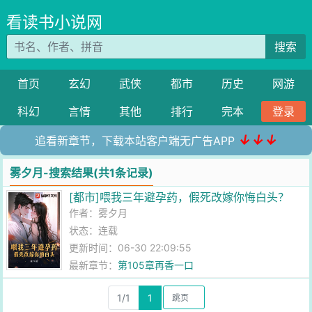
看读书小说网
搜索
首页
玄幻
武侠
都市
历史
网游
科幻
言情
其他
排行
完本
登录
↓↓↓
追看新章节，下载本站客户端无广告APP
雾夕月-搜索结果(共1条记录)
[都市]喂我三年避孕药，假死改嫁你悔白头？
作者：
雾夕月
状态：连载
更新时间：06-30 22:09:55
最新章节：
第105章再香一口
1/1
1