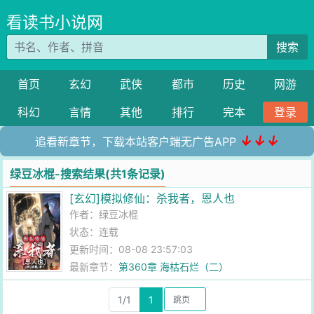
看读书小说网
搜索
首页
玄幻
武侠
都市
历史
网游
科幻
言情
其他
排行
完本
登录
↓↓↓
追看新章节，下载本站客户端无广告APP
绿豆冰棍-搜索结果(共1条记录)
[玄幻]模拟修仙：杀我者，恩人也
作者：
绿豆冰棍
状态：连载
更新时间：08-08 23:57:03
最新章节：
第360章 海枯石烂（二）
1/1
1