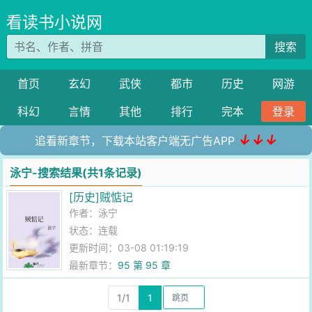
看读书小说网
搜索
首页
玄幻
武侠
都市
历史
网游
科幻
言情
其他
排行
完本
登录
↓↓↓
追看新章节，下载本站客户端无广告APP
泳宁-搜索结果(共1条记录)
[历史]贼惦记
作者：
泳宁
状态：连载
更新时间：03-08 01:19:19
最新章节：
95 第 95 章
1/1
1