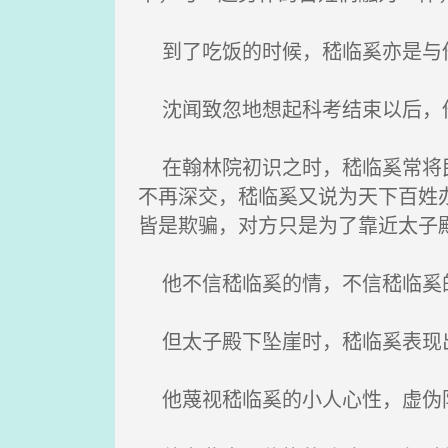
到了吃饭的时候，嵇临奚亦是与
沈闻致忽地想起科考结束以后，他
在翰林院初识之时，嵇临奚常将民
不再深交，嵇临奚又说为天下百姓
皆是欺骗，对方只是为了靠近太子
他不信嵇临奚的情，不信嵇临奚
但太子殿下坠崖时，嵇临奚表现
他蔑视嵇临奚的小人心性，虚伪阴