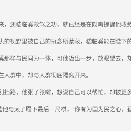
，还嵇临奚救驾之功，就已经是在隐晦提醒他收
的视野里被自己的执念所蒙蔽，嵇临奚能在陛下的
那样与民同为一体，可他迈出一步，放眼望去，
在人群中，却与人群彻底隔离开来。
挡路，他张了张嘴，想说自己可以帮忙，却被更
他与太子殿下最后一局棋，“你有为国为民之心，孤