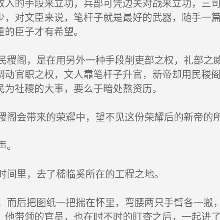
收入的手段来立功，兵部可凭边关对战来立功，三
少，对文臣来说，笔杆子就是最好的武器，随手一
重的臣子才有希望。
稷阁，是在用另外一种手段削吏部之权，礼部之威
调动官职之权，文人靠笔杆子升官，新帝却用民稷
民为社稷的大事，要么于暗处熬资历。
阁会带来的荣耀中，望不见这份荣耀后的新帝的
声。
时间里，去了嵇临奚所在的工程之地。
而后把图纸一把揣在怀里，弯腰两只手臂各一搬，
，他带领的官员，也在时不时的盯查之后，一起进