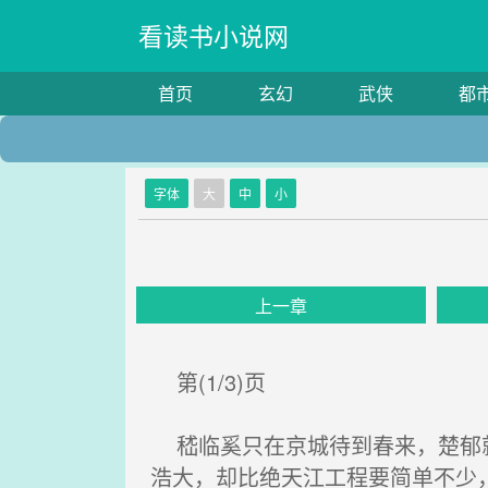
看读书小说网
首页
玄幻
武侠
都
字体
大
中
小
上一章
第(1/3)页
嵇临奚只在京城待到春来，楚郁就
浩大，却比绝天江工程要简单不少