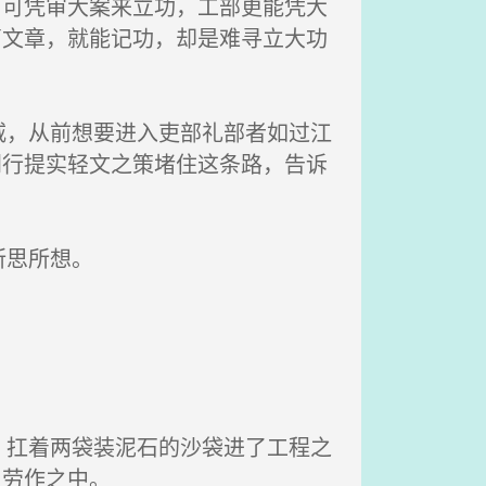
司可凭审大案来立功，工部更能凭大
篇文章，就能记功，却是难寻立大功
，从前想要进入吏部礼部者如过江
阁行提实轻文之策堵住这条路，告诉
所思所想。
扛着两袋装泥石的沙袋进了工程之
了劳作之中。