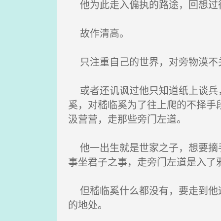
他为此走入偏执的路途，回想过
故作清高。
只注重自己的世界，对旁物漠不
或者还讥讽过他只知道纸上谈兵，
奚，对嵇临奚为了往上爬的不择手
汲营营，走那些旁门左道。
他一出生就是世家之子，想要摘手
事坐君子之事，走旁门左道是入了
但嵇临奚什么都没有，要走到他这
的地处。