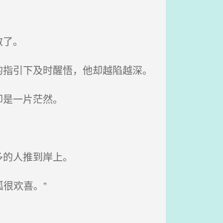
敛了。
指引下及时醒悟，他却越陷越深。
却是一片茫然。
多的人推到岸上。
很欢喜。”