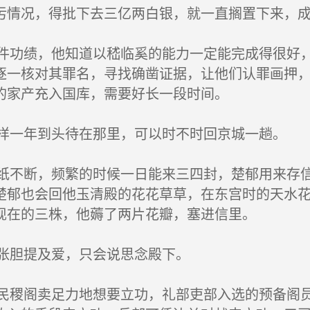
污情况，得批下去三亿两白银，就一直搁置下来，
功绩，他知道以嵇临奚的能力一定能完成得很好，
逐一核对其罪名，寻找确凿证据，让他们认罪画押
的家产充入国库，需要好长一段时间。
一年到头待在那里，可以时不时回京城一趟。
不断，频繁的时候一日能来三四封，楚郁用来存信
楚郁也会回他玉清殿的花花草草，在东宫时的天水
现在的三株，他薅了两片花瓣，塞进信里。
张胆提及爱，只会说思念殿下。
稷阁卖足力地想要立功，礼部吏部入选的预备阁员