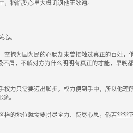
往，嵇临奚心里大概讥讽他无数遍。
关心。
空抱为国为民的心肠却未曾接触过真正的百姓，他
段不屑，不解对方为什么明明有真正的才能，早晚
权力只需要迈出脚步，权力便到手中，所以他理所
邪途。
样的地位就需要拼尽全力、费尽心思，倘若堂堂正