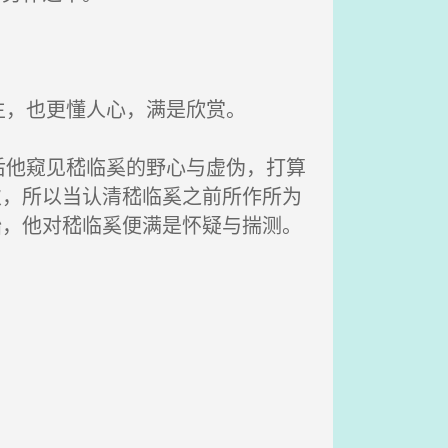
，也更懂人心，满是欣赏。
他窥见嵇临奚的野心与虚伪，打算
次，所以当认清嵇临奚之前所作所为
始，他对嵇临奚便满是怀疑与揣测。
。