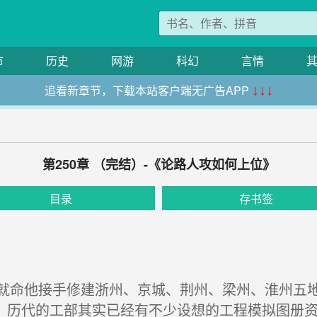
市
历史
网游
科幻
言情
追看新章节，下载本站客户端无广告APP
↓↓↓
第250章 （完结）-《论路人攻如何上位》
目录
存书签
命他接手修建浙州、京城、荆州、梁州、淮州五地
，历代的工部其实已经有不少设想的工程模拟图册