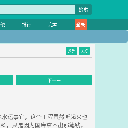
搜索
其他
排行
完本
登录
换手
关灯
下一章
水运事宜，这个工程虽然听起来也
资料，只是因为国库拿不出那笔钱，