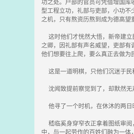
功之处。户部的官员可凭借增国库
型工程立功，礼部与吏部，小功不
之机，只有熬资历熬到成为德高望
这时他们才恍然大悟，新帝建立民
之卿，因礼部有声名威望，吏部有
他们想要往上爬，要么真正去做为
这是一道明棋，只他们沉迷于民稷
沈闻致提前察觉到了，却默然无
他寻了一个时机，在休沐的两日
嵇临奚身穿窄衣正拿着图纸审阅，
中，与一起劳作的百姓们融为一体