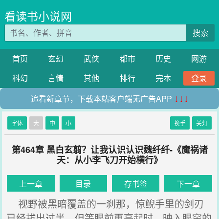
看读书小说网
搜索
首页
玄幻
武侠
都市
历史
网游
科幻
言情
其他
排行
完本
登录
追看新章节，下载本站客户端无广告APP
↓↓↓
字体
大
中
小
换手
关灯
第464章 黑白玄翦？让我认识认识魏纤纤-《魔祸诸
天：从小李飞刀开始横行》
上一章
目录
存书签
下一章
视野被黑暗覆盖的一刹那，惊鲵手里的剑刃
已经拔出过半，但等眼前再亮起时，映入眼帘的