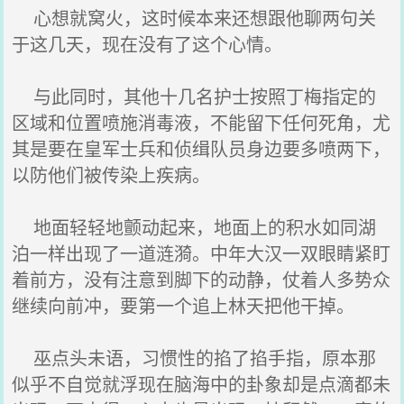
心想就窝火，这时候本来还想跟他聊两句关
于这几天，现在没有了这个心情。
与此同时，其他十几名护士按照丁梅指定的
区域和位置喷施消毒液，不能留下任何死角，尤
其是要在皇军士兵和侦缉队员身边要多喷两下，
以防他们被传染上疾病。
地面轻轻地颤动起来，地面上的积水如同湖
泊一样出现了一道涟漪。中年大汉一双眼睛紧盯
着前方，没有注意到脚下的动静，仗着人多势众
继续向前冲，要第一个追上林天把他干掉。
巫点头未语，习惯性的掐了掐手指，原本那
似乎不自觉就浮现在脑海中的卦象却是点滴都未