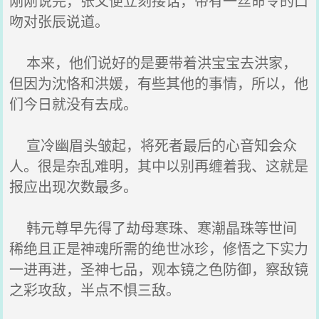
刚刚说完，张父便立刻接话，带有一丝命令的口
吻对张辰说道。
本来，他们说好的是要带着洪宝宝去洪家，
但因为沈恪和洪媛，有些其他的事情，所以，他
们今日就没有去成。
宣冷幽眉头皱起，将死者最后的心音知会众
人。很是杂乱难明，其中以别再缠着我、这就是
报应出现次数最多。
韩元尊早先得了劫母寒珠、寒潮晶珠等世间
稀绝且正是神魂所需的绝世冰珍，修悟之下实力
一进再进，圣神七品，观本镜之色防御，察敌镜
之彩攻敌，半点不惧三敌。