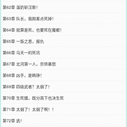
第62章 温奶斩汉斯！
第63章 队长，我刚差点死掉！
第64章 就算是死，也要死在魔都！
第65章 一饭之恩，报仇
第66章 马天一的死讯
第67章 北河第一人，宗师暴怒
第68章 凶手，是韩铮！
第69章 四级武者？太弱了！
第70章 生死擂，既分高下也决生死
第71章 太弱了！太弱了啊！！
第72章 逃！