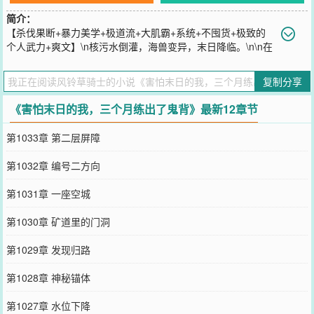
简介：
【杀伐果断+暴力美学+极道流+大肌霸+系统+不囤货+极致的
个人武力+爽文】\n核污水倒灌，海兽变异，末日降临。\n\n在
尸山血海中苟延残喘，穷途末路的韩铮，意外重生回一年前，激活了
极道系统。\n\n知道末日降临仅剩三个月的他。\n\n开始了每天疯狂健
复制分享
身之路，周围所有的亲戚朋友都以为他脑袋出了问题。\n\n一个月
后，韩铮在网上宣布自己百米速度已经突破了9秒，所有人都认为他是
《害怕末日的我，三个月练出了鬼背》最新12章节
在哗众取宠。\n\n两个月后，韩铮发了个视频，单手硬拉800kg，所有
人都觉得他疯了，是在故意作假。\n\n……\n\n三个月后。\n\n末日降
第1033章 第二层屏障
临。\n\n当看到这个赤裸上身，背后肌肉狰狞如同鬼脸的年轻男子，
为救一个小女孩，一拳打爆了那十米高，无视子弹的龙虾怪物后，全
第1032章 编号二方向
世界瞬间爆炸！\n\n（本书又名《因为害怕末日，我三个月练出鬼
背》、《撸铁一百天，神明也杀给你看！》、《健身三个月，你成一
第1031章 一座空城
拳超人了？》、《神明降世，被健身三个月的我干碎！》）
您要是觉得《
害怕末日的我，三个月练出了鬼背
》还不错的话请不要
第1030章 矿道里的门洞
忘记向您QQ群和微博微信里的朋友推荐哦！
第1029章 发现归路
第1028章 神秘锚体
第1027章 水位下降