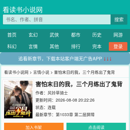
看读书小说网
搜索
首页
玄幻
武侠
都市
历史
网游
科幻
言情
其他
排行
完本
登录
追看新章节，下载本站客户端无广告APP
↓↓↓
看读书小说网
>
言情小说
> 害怕末日的我，三个月练出了鬼背
害怕末日的我，三个月练出了鬼背
作者：
风铃草骑士
更新时间：2026-08-08 20:22:26
状态：连载
最新章节：
第1033章 第二层屏障
加入书架
点击阅读