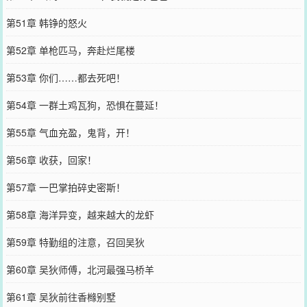
第51章 韩铮的怒火
第52章 单枪匹马，奔赴烂尾楼
第53章 你们……都去死吧！
第54章 一群土鸡瓦狗，恐惧在蔓延！
第55章 气血充盈，鬼背，开！
第56章 收获，回家！
第57章 一巴掌拍碎史密斯！
第58章 海洋异变，越来越大的龙虾
第59章 特勤组的注意，召回吴狄
第60章 吴狄师傅，北河最强马桥羊
第61章 吴狄前往香橼别墅