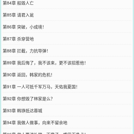
第84章 船毁人亡
第85章 请君入瓮
第86章 突破，小成境！
第87章 杀穿营地
第88章 拦截，力抗导弹！
第89章 我后悔了，我不该来，更不该招惹他！
第90章 返回，韩家的危机！
第91章 一人可抵千军万马，天佑我夏国！
第92章 你想毁了林家是么？
第93章 韩铮抵达蓉城
第94章 我做人做事，向来不留余地