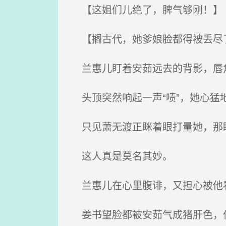
【这姐们儿绝了，脾气够刚！】
【搁古代，她爹娘脸都得被丢尽
兰惠儿盯着安茹远去的背影，唇
头顶突然响起一声“啧”，她心猛
只见萧无渡正眯着眼打量她，那
这人真是莫名其妙。
兰惠儿在心里腹诽，又担心被他
姜书望脸都被安茹气成猪肝色，