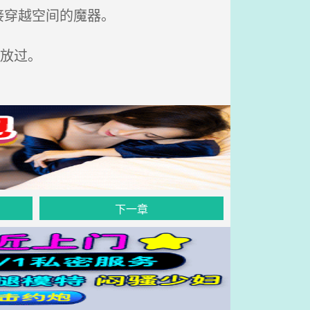
接穿越空间的魔器。
放过。
下一章