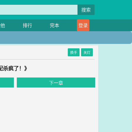
搜索
其他
排行
完本
登录
换手
关灯
女配杀疯了！》
下一章