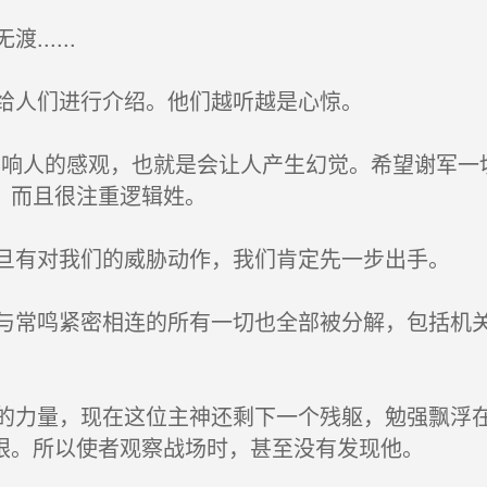
.....
给人们进行介绍。他们越听越是心惊。
响人的感观，也就是会让人产生幻觉。希望谢军一
，而且很注重逻辑姓。
有对我们的威胁动作，我们肯定先一步出手。
常鸣紧密相连的所有一切也全部被分解，包括机关
力量，现在这位主神还剩下一个残躯，勉强飘浮在
眼。所以使者观察战场时，甚至没有发现他。