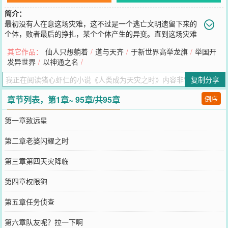
简介：
最初没有人在意这场灾难，这不过是一个逃亡文明遗留下来的
个体，败者最后的挣扎，某个个体产生的异变。直到这场灾难
与所有人息息相关，他们才意识到这是一场前所未有的天灾。史称第
其它作品：
仙人只想躺着
/
道与天齐
/
于新世界高举龙旗
/
举国开
四天灾，也叫人类。……白行简来到了一个星际时代，成为了前人类
发异世界
/
以神通之名
/
文明的最高指挥官，并获得名为终端的系统。它能够从平行时空中召
唤一群名为玩家的生物，并且赋予他们超越常理，无限进化（升级）
复制分享
的可能。他与玩家建立了深厚的情谊，每天都会送上最真诚的问候。
“士兵，今天还有许多任务要完成，现在还不能休息喔。”
章节列表，第1章~ 95章/共95章
倒序
您要是觉得《
人类成为天灾之时
》还不错的话请不要忘记向您QQ群和
微博微信里的朋友推荐哦！
第一章致远星
第二章老婆闪耀之时
第三章第四天灾降临
第四章权限狗
第五章任务侦查
第六章队友呢？拉一下啊