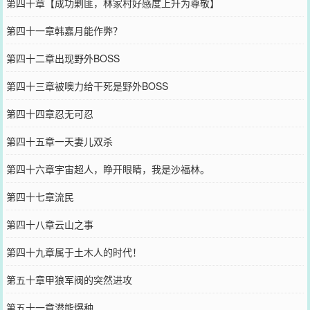
第四十章【成功剿匪，林家村好感度上升为尊敬】
第四十一章韩嘉月能作弊？
第四十二章出现野外BOSS
第四十三章被噢力给干死是野外BOSS
第四十四章忍无可忍
第四十五章一天妻儿双杀
第四十六章宇宙超人，睁开眼睛，我是沙福林。
第四十七章流民
第四十八章云山之事
第四十九章属于土木人的时代！
第五十章甲狼军阀的突然进攻
第五十一章潜能爆种