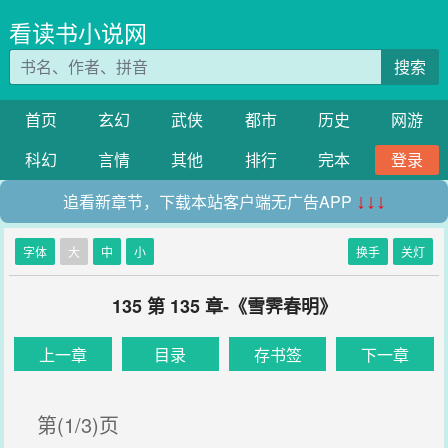
看读书小说网
搜索
首页
玄幻
武侠
都市
历史
网游
科幻
言情
其他
排行
完本
登录
追看新章节，下载本站客户端无广告APP
↓↓↓
字体
大
中
小
换手
关灯
135 第 135 章-《雪霁春明》
上一章
目录
存书签
下一章
第(1/3)页