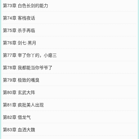
第73章 白色长剑的能力
第74章 客栈夜话
第75章 杀手再临
第76章 剑七·黑月
第77章 宰了你丫的，小瘪三
第78章 我都能当你爷爷了
第79章 极致的嘴臭
第80章 玄武大阵
第81章 疯批美人出现
第82章 借龙气
第83章 血洒大魏