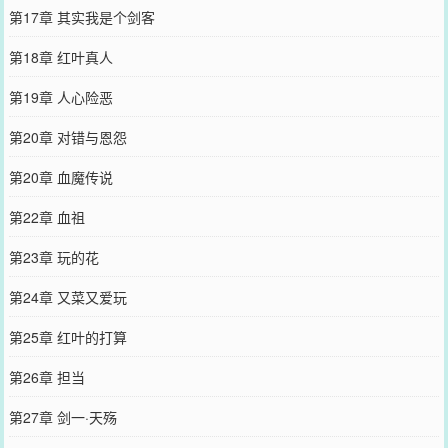
第17章 其实我是个剑客
第18章 红叶真人
第19章 人心险恶
第20章 对错与恩怨
第20章 血魔传说
第22章 血祖
第23章 玩的花
第24章 又菜又爱玩
第25章 红叶的打算
第26章 担当
第27章 剑一·天殇