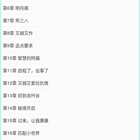
第6章 明月阁
第7章 死三八
第8章 又弱又作
第9章 这点要求
第10章 智慧的阿福
第11章 启程了，出事了
第12章 又弱又爱拉仇恨
第13章 初到龙吟谷
第14章 秘境开启
第15章 过来，让我康康
第16章 匹配小世界